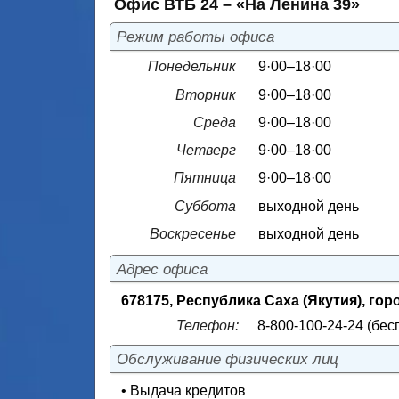
Офис ВТБ 24 – «На Ленина 39»
Режим работы офиса
Понедельник
9·00–18·00
Вторник
9·00–18·00
Среда
9·00–18·00
Четверг
9·00–18·00
Пятница
9·00–18·00
Суббота
выходной день
Воскресенье
выходной день
Адрес офиса
678175, Республика Саха (Якутия), гор
Телефон:
8-800-100-24-24 (бес
Обслуживание физических лиц
• Выдача кредитов