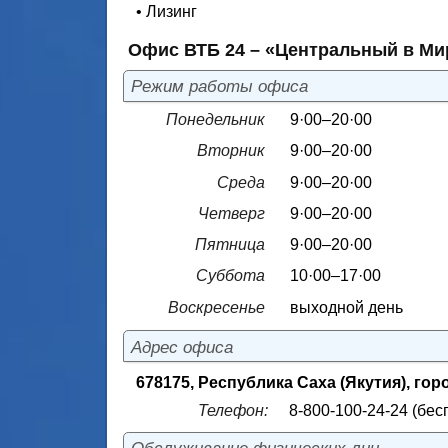
• Лизинг
Офис ВТБ 24 – «Центральный в М
Режим работы офиса
Понедельник
9·00–20·00
Вторник
9·00–20·00
Среда
9·00–20·00
Четверг
9·00–20·00
Пятница
9·00–20·00
Суббота
10·00–17·00
Воскресенье
выходной день
Адрес офиса
678175, Республика Саха (Якутия), гор
Телефон:
8-800-100-24-24 (бес