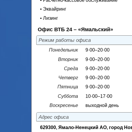
• Расчетно-кассовое обслуживание
• Эквайринг
• Лизинг
Офис ВТБ 24 – «Ямальский»
Режим работы офиса
Понедельник
9·00–20·00
Вторник
9·00–20·00
Среда
9·00–20·00
Четверг
9·00–20·00
Пятница
9·00–20·00
Суббота
10·00–17·00
Воскресенье
выходной день
Адрес офиса
629300, Ямало-Ненецкий АО, город Нов