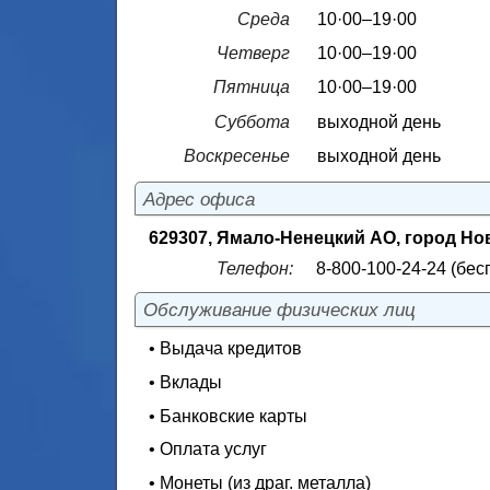
Среда
10·00–19·00
Четверг
10·00–19·00
Пятница
10·00–19·00
Суббота
выходной день
Воскресенье
выходной день
Адрес офиса
629307, Ямало-Ненецкий АО, город Нов
Телефон:
8-800-100-24-24 (бес
Обслуживание физических лиц
• Выдача кредитов
• Вклады
• Банковские карты
• Оплата услуг
• Монеты (из драг. металла)